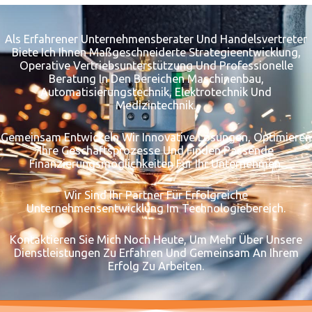
Als Erfahrener Unternehmensberater Und Handelsvertreter
Biete Ich Ihnen Maßgeschneiderte Strategieentwicklung,
Operative Vertriebsunterstützung Und Professionelle
Beratung In Den Bereichen Maschinenbau,
Automatisierungstechnik, Elektrotechnik Und
Medizintechnik.
Gemeinsam Entwickeln Wir Innovative Lösungen, Optimieren
Ihre Geschäftsprozesse Und Finden Passende
Finanzierungsmöglichkeiten Für Ihr Unternehmen.
Wir Sind Ihr Partner Für Erfolgreiche
Unternehmensentwicklung Im Technologiebereich.
Kontaktieren Sie Mich Noch Heute, Um Mehr Über Unsere
Dienstleistungen Zu Erfahren Und Gemeinsam An Ihrem
Erfolg Zu Arbeiten.