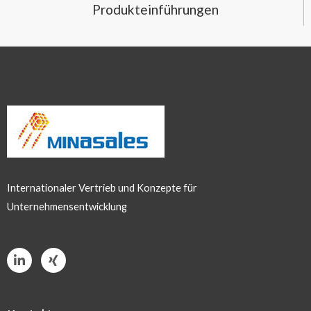
Produkteinführungen
Internationaler Vertrieb und Konzepte für
Unternehmensentwicklung
L
X
i
i
n
n
k
g
e